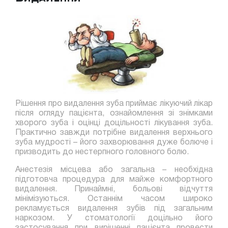
Рішення про видалення зуба приймає лікуючий лікар
після огляду пацієнта, ознайомлення зі знімками
хворого зуба і оцінці доцільності лікування зуба.
Практично завжди потрібне видалення верхнього
зуба мудрості – його захворювання дуже болюче і
призводить до нестерпного головного болю.
Анестезія місцева або загальна – необхідна
підготовча процедура для майже комфортного
видалення. Принаймні, больові відчуття
мінімізуються. Останнім часом широко
рекламується видалення зубів під загальним
наркозом. У стоматології доцільно його
застосування при вирішенні пацієнта провести