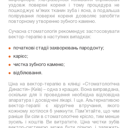
мікрофлора. Ультразвукові коливання спрямовані
уздовж поверхні кореня і тому процедура не
пошкоджує м’яких тканин зуба і ясна, а подальша
полірування поверхні кореня дозволяє запобігти
повторному утворенню зубного каменю.
Сучасна стоматологія рекомендує застосовувати
вектор-терапію в наступних випадках:
початкові стадії захворювань пародонту;
карієс;
чистка зубного каменю;
відбілювання.
Ціна на вектор-терапію в клініці «Стоматологічна
Династія» (Київ) – одна з кращих. Вона виправдана,
оскільки для її проведення необхідна відповідна
апаратура і досвідчені лікарі. І ще. Альтернативою
вектор-терапії є хірургічне втручання, якого
кожному хотілося б уникнути. Пам’ятайте, що чим
раніше Ви сіли в стоматологічне крісло, тим менше
зусиль і коштів Ви витратите. Ціна чистки зубів
вектор-системою може бути різною, і залежить