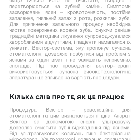
якщо вчасно його не очистите, твердне і
перетворюється на зубний камінь. Симптоми
захворювань ясен – кровоточивість, постійне
запалення, гнильний запах з рота, розхитані зуби.
Для припинення запального процесу необхідна
чистка поверхневих коренів зуба. Існуючи раніше
традиційні методики лікування супроводжувалися
хворобливими відчуттями, і пацієнти намагалися їх
уникати. Вектор-система, яку пропонує сучасна
стоматологія, дозволяє позбутися від проблем з
яснами за один візит і не залишить неприємних
спогадів. Під час проведення вектор-терапії
використовується сучасна високотехнологічна
апаратура і це впливає на вартість процедури.
Кілька слів про те, як це працює
Процедура Вектор – революційна для
стоматології та цим визначається її ціна. Апарат
Вектор за допомогою енергії ультразвуку
дозволяє очистити зубні відкладення під яснами.
Від ультразвукових коливань гине бактеріальна