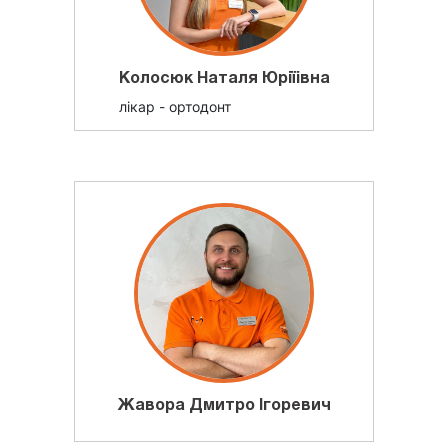
Колосюк Наталя Юріїівна
лікар - ортодонт
Жавора Дмитро Ігоревич