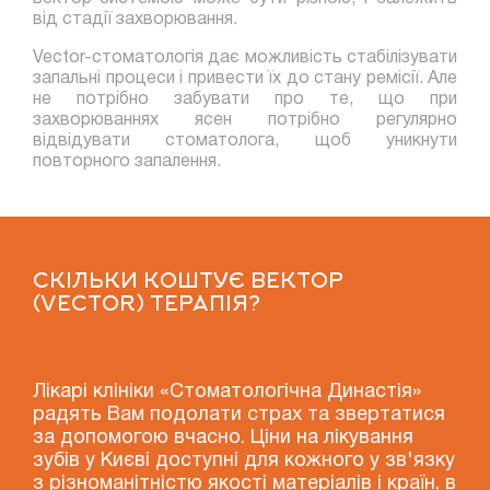
від стадії захворювання.
Vector-стоматологія дає можливість стабілізувати
запальні процеси і привести їх до стану ремісії. Але
не потрібно забувати про те, що при
захворюваннях ясен потрібно регулярно
відвідувати стоматолога, щоб уникнути
повторного запалення.
СКІЛЬКИ КОШТУЄ ВЕКТОР
(VECTOR) ТЕРАПІЯ?
Лікарі клініки «Стоматологічна Династія»
радять Вам подолати страх та звертатися
за допомогою вчасно. Ціни на лікування
зубів у Києві доступні для кожного у зв'язку
з різноманітністю якості матеріалів і країн, в