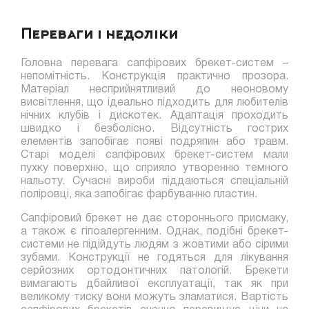
Переваги і недоліки
Головна перевага сапфірових брекет-систем –
непомітність. Конструкція практично прозора.
Матеріал несприйнятливий до неоновому
висвітлення, що ідеально підходить для любителів
нічних клубів і дискотек. Адаптація проходить
швидко і безболісно. Відсутність гострих
елементів запобігає появі подряпин або травм.
Старі моделі сапфірових брекет-систем мали
пухку поверхню, що сприяло утворенню темного
нальоту. Сучасні вироби піддаються спеціальній
поліровці, яка запобігає фарбуванню пластин.
Сапфіровий брекет не дає стороннього присмаку,
а також є гіпоалергенним. Однак, подібні брекет-
системи не підійдуть людям з жовтими або сірими
зубами. Конструкції не годяться для лікування
серйозних ортодонтичних патологій. Брекети
вимагають дбайливої ​​експлуатації, так як при
великому тиску вони можуть зламатися. Вартість