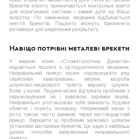
клею, а пази вставляються в дуги. Після установки
брекетів клієнту призначаються контрольні візити
для коригування системи і заміни дуги на більш
жорстку. По закінченню лікування відбувається
зняття брекетів. Пацієнту можуть призначити
ретейнери для закріплення результату.
Навіщо потрібні металеві брекети
У мережі клінік «Стоматологічна Династія»
надаються послуги з ортодонтичного лікування.
Неправильний прикус може спровокувати ряд
серйозних захворювань: мігрені, хвороби
шлунково-кишкового тракту, виразку шлунка,
болю у вухах. Людина може відчувати проблеми з
пережовування їжі і вимовою окремих звуків.
Неправильно розташовані зуби змінюють будова
обличчя і псують посмішку. Неприємний запах з
рота також часто виникає через нестандартний
прикус. Вирішити ці проблеми можливо шляхом
установки металевих брекетів. Це один з найбільш
дієвих способів виправлення неправильного
прикусу.