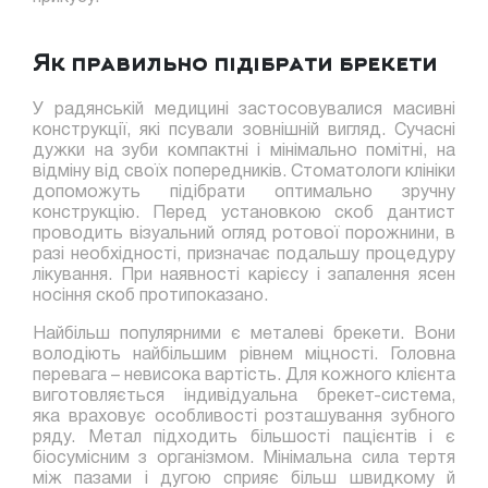
Як правильно підібрати брекети
У радянській медицині застосовувалися масивні
конструкції, які псували зовнішній вигляд. Сучасні
дужки на зуби компактні і мінімально помітні, на
відміну від своїх попередників. Стоматологи клініки
допоможуть підібрати оптимально зручну
конструкцію. Перед установкою скоб дантист
проводить візуальний огляд ротової порожнини, в
разі необхідності, призначає подальшу процедуру
лікування. При наявності карієсу і запалення ясен
носіння скоб протипоказано.
Найбільш популярними є металеві брекети. Вони
володіють найбільшим рівнем міцності. Головна
перевага – невисока вартість. Для кожного клієнта
виготовляється індивідуальна брекет-система,
яка враховує особливості розташування зубного
ряду. Метал підходить більшості пацієнтів і є
біосумісним з організмом. Мінімальна сила тертя
між пазами і дугою сприяє більш швидкому й