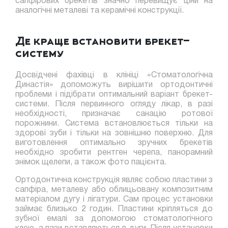
сапфірових брекетів значно перевищує ціни на
аналогічні металеві та керамічні конструкції.
Де краще встановити брекет-
систему
Досвідчені фахівці в клініці «Стоматологічна
Династія» допоможуть вирішити ортодонтичні
проблеми і підібрати оптимальний варіант брекет-
системи. Після первинного огляду лікар, в разі
необхідності, призначає санацію ротової
порожнини. Система встановлюється тільки на
здорові зуби і тільки на зовнішню поверхню. Для
виготовлення оптимально зручних брекетів
необхідно зробити рентген черепа, панорамний
знімок щелепи, а також фото пацієнта.
Ортодонтична конструкція являє собою пластини з
сапфіра, металеву або облицьовану композитним
матеріалом дугу і лігатури. Сам процес установки
займає близько 2 годин. Пластини кріпляться до
зубної емалі за допомогою стоматологічного